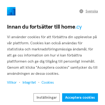
home
.cy
Svenska
Home
Land
Commercial
Innan du fortsätter till home
.cy
Vi använder cookies för att förbättra din upplevelse på
vår plattform. Cookies kan också användas för
statistiska och marknadsföringsmässiga ändamål, för
Peyia (Paphos)
att ge oss information om hur vi kan förbättra
plattformen och ge dig tillgång till personligt innehåll.
Hem
Fastigheter till salu
Paphos
Peyia
Genom att klicka "Acceptera cookies" samtycker du till
Fastigheter till salu i Peyia (Paphos)
användningen av dessa cookies.
Visa karta
Villkor
Integritet
Cookies
Visa filter
Inställningar
Acceptera cookies
One of Paphos' four municipalities, Peyia, is situated around