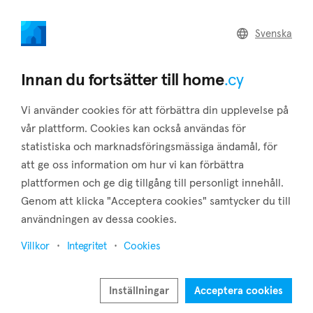
home
.cy
Svenska
Home
Land
Commercial
Innan du fortsätter till home
.cy
Vi använder cookies för att förbättra din upplevelse på
vår plattform. Cookies kan också användas för
statistiska och marknadsföringsmässiga ändamål, för
Agios Athanasios (Limassol)
att ge oss information om hur vi kan förbättra
plattformen och ge dig tillgång till personligt innehåll.
Hem
Fastigheter till salu
Limassol
Agios Athanasios
Genom att klicka "Acceptera cookies" samtycker du till
Fastigheter till salu i Agios Athanasios (Limassol)
användningen av dessa cookies.
Visa karta
Villkor
Integritet
Cookies
Visa filter
Inställningar
Acceptera cookies
Agios Athanasios is situated 3 kilometers to the northeast of