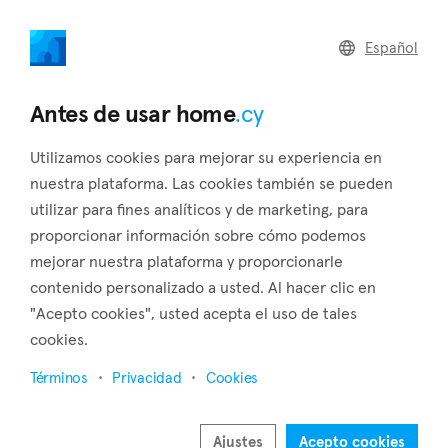
home
.cy
Español
Home
Land
Commercial
Antes de usar home
.cy
Utilizamos cookies para mejorar su experiencia en
nuestra plataforma. Las cookies también se pueden
utilizar para fines analíticos y de marketing, para
Kivisili (Larnaca)
proporcionar información sobre cómo podemos
mejorar nuestra plataforma y proporcionarle
Inicio
Inmuebles en alquiler
Larnaca
Kivisili
contenido personalizado a usted. Al hacer clic en
Inmuebles en renta en Kivisili (Larnaca)
"Acepto cookies", usted acepta el uso de tales
cookies.
Mostrar mapa
Términos
Privacidad
Cookies
Mostrar filtros
Kivisili is a village in the district of Larnaca, about 18
Ajustes
Acepto cookies