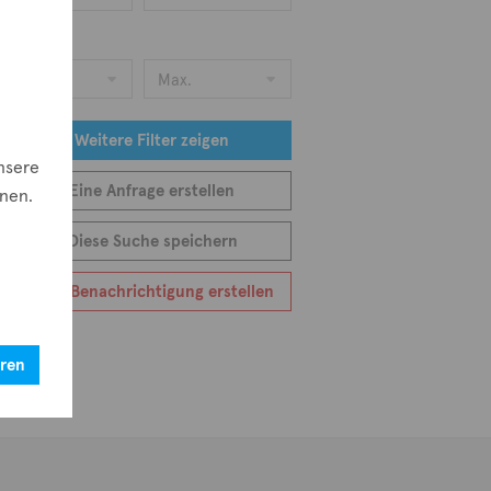
eis
Min.
Max.
e
Weitere Filter zeigen
nsere
Eine Anfrage erstellen
nnen.
Diese Suche speichern
Eine Benachrichtigung erstellen
eren