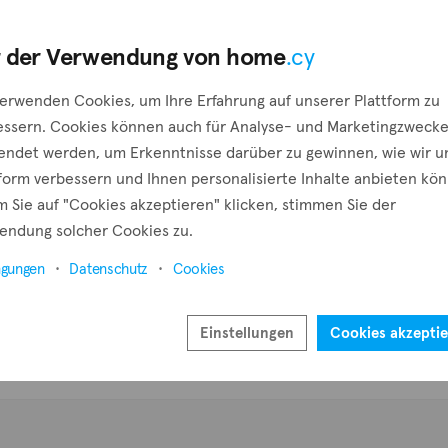
Eine Anfrage erstellen
Pr
 der Verwendung von home
.cy
verwenden Cookies, um Ihre Erfahrung auf unserer Plattform zu
e Benachrichtigung erstellen
essern. Cookies können auch für Analyse- und Marketingzweck
endet werden, um Erkenntnisse darüber zu gewinnen, wie wir u
tform verbessern und Ihnen personalisierte Inhalte anbieten kö
 Sie auf "Cookies akzeptieren" klicken, stimmen Sie der
endung solcher Cookies zu.
ngungen
Datenschutz
Cookies
Einstellungen
Cookies akzepti