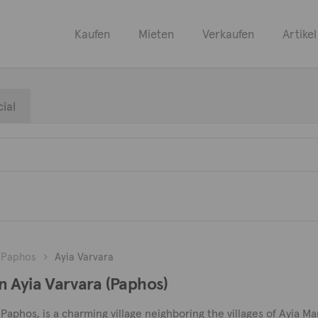
Kaufen
Mieten
Verkaufen
Artikel
ial
Paphos
Ayia Varvara
n Ayia Varvara (Paphos)
f Paphos, is a charming village neighboring the villages of Ayia Mar