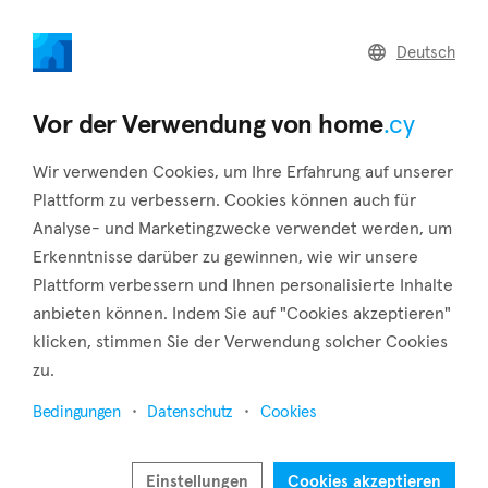
home
.cy
Deutsch
Home
Land
Commercial
Vor der Verwendung von home
.cy
Wir verwenden Cookies, um Ihre Erfahrung auf unserer
Plattform zu verbessern. Cookies können auch für
Analyse- und Marketingzwecke verwendet werden, um
Limassol (Stadt)
Erkenntnisse darüber zu gewinnen, wie wir unsere
Plattform verbessern und Ihnen personalisierte Inhalte
Startseite
Immobilie zum verkauf
Limassol
Limassol
anbieten können. Indem Sie auf "Cookies akzeptieren"
Immobilien zum Verkauf in Limassol (Limassol)
klicken, stimmen Sie der Verwendung solcher Cookies
zu.
Karte anzeigen
Bedingungen
Datenschutz
Cookies
Filter anzeigen
Sortieren nach
Neueste Inserate
Einstellungen
Cookies akzeptieren