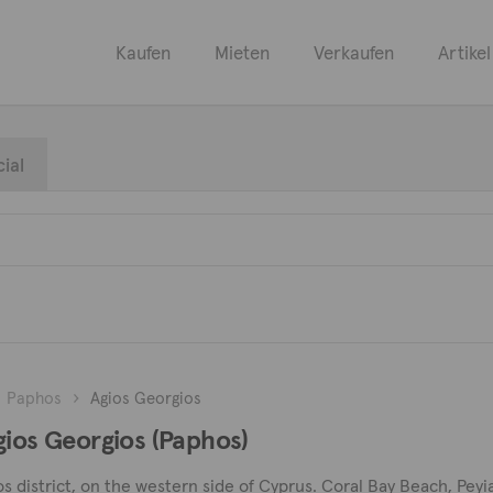
Kaufen
Mieten
Verkaufen
Artikel
ial
Paphos
Agios Georgios
gios Georgios (Paphos)
s district, on the western side of Cyprus. Coral Bay Beach, Peyi