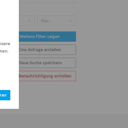
eis
Min.
Max.
e
Weitere Filter zeigen
nsere
Eine Anfrage erstellen
nnen.
Diese Suche speichern
Eine Benachrichtigung erstellen
eren