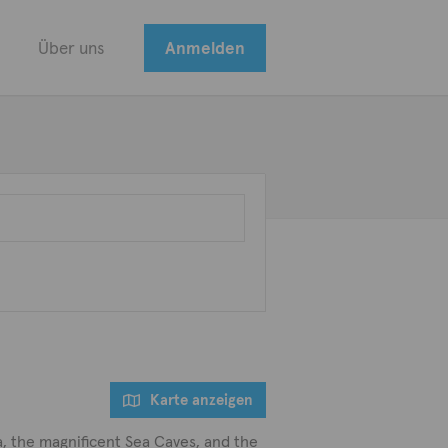
Über uns
Anmelden
Karte anzeigen
a, the magnificent Sea Caves, and the