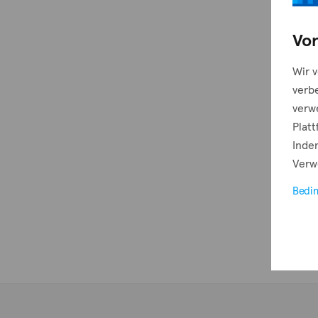
Vor
Wir 
verb
verw
Plat
Indem
Verw
Bedi