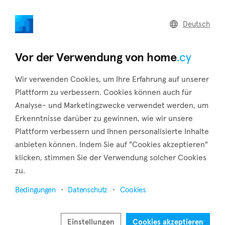
home
.cy
Deutsch
Startseite
Artikel
Cyprus's inflation is expected to continue to decline, according
Vor der Verwendung von home
.cy
to the European Commission's forecast
Wir verwenden Cookies, um Ihre Erfahrung auf unserer
Plattform zu verbessern. Cookies können auch für
Analyse- und Marketingzwecke verwendet werden, um
Erkenntnisse darüber zu gewinnen, wie wir unsere
Plattform verbessern und Ihnen personalisierte Inhalte
anbieten können. Indem Sie auf "Cookies akzeptieren"
klicken, stimmen Sie der Verwendung solcher Cookies
zu.
Bedingungen
Datenschutz
Cookies
17. Mai 2024
Cyprus's inflation is expected to continue to
Einstellungen
Cookies akzeptieren