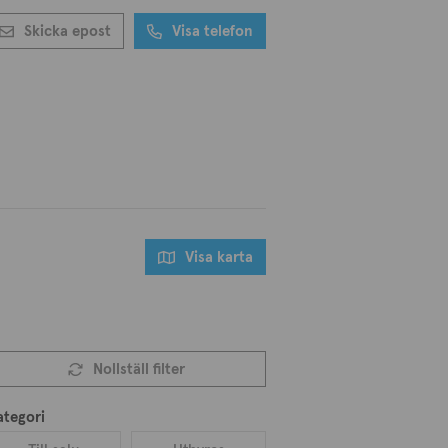
Skicka epost
Visa telefon
Visa karta
Nollställ filter
ategori