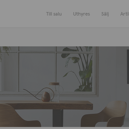
Till salu
Uthyres
Sälj
Arti