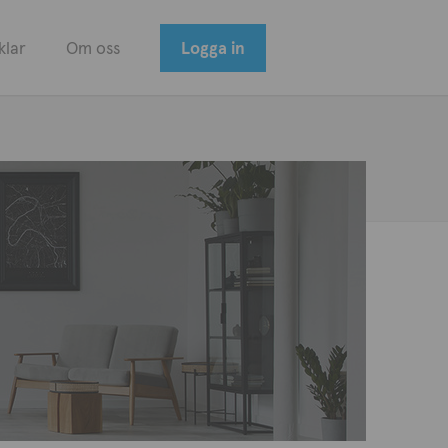
klar
Om oss
Logga in