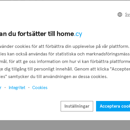
Sv
T
eter matchar dina filter
an du fortsätter till home
.cy
 vi inte hitta vad du letade efter.
a dina filter och försök igen.
S
vänder cookies för att förbättra din upplevelse på vår plattform.
ies kan också användas för statistiska och marknadsföringsmäss
ål, för att ge oss information om hur vi kan förbättra plattform
B
e dig tillgång till personligt innehåll. Genom att klicka "Accepte
es" samtycker du till användningen av dessa cookies.
r
Integritet
Cookies
Inställningar
Acceptera coo