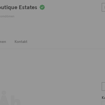
outique Estates
 omdömen
men
Kontakt
Åh...
K