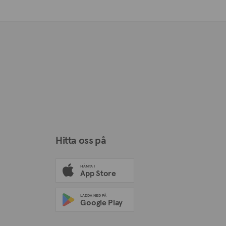
Hitta oss på
HÄMTA I
App Store
LADDA NED PÅ
Google Play