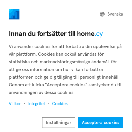
home
.cy
Svenska
Home
Land
Commercial
Innan du fortsätter till home
.cy
Vi använder cookies för att förbättra din upplevelse på
vår plattform. Cookies kan också användas för
statistiska och marknadsföringsmässiga ändamål, för
Maroni (Larnaca)
att ge oss information om hur vi kan förbättra
plattformen och ge dig tillgång till personligt innehåll.
Hem
Fastigheter till salu
Larnaca
Maroni
Genom att klicka "Acceptera cookies" samtycker du till
Fastigheter till salu i Maroni (Larnaca)
användningen av dessa cookies.
Visa karta
Villkor
Integritet
Cookies
Visa filter
Inställningar
Acceptera cookies
Maroni is a village in the district of Larnaca, about 35