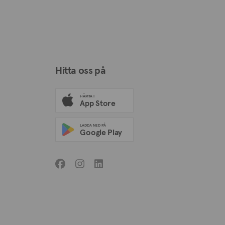
Hitta oss på
HÄMTA I
App Store
LADDA NED PÅ
Google Play