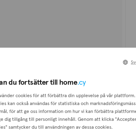
hed and 2 semi-
n layout with
rst floor
drooms one of
so available,
ace.
Hav
2 km
Sv
ent Revitalisation
Skolor
4 km
le purchase.
an du fortsätter till home
.cy
ing, Storage,
vänder cookies för att förbättra din upplevelse på vår plattform.
rmal Isolation
ies kan också användas för statistiska och marknadsföringsmäss
ål, för att ge oss information om hur vi kan förbättra plattform
e dig tillgång till personligt innehåll. Genom att klicka "Accepte
es" samtycker du till användningen av dessa cookies.