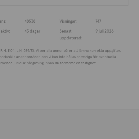
ens:
48538
Visningar:
747
aktiv:
45 dagar
Senast
9 juli 2026
uppdaterad:
.N. 1104, L.N. 569/E). Vi ber alla annonsörer att lämna korrekta uppgifter,
andahålls av annonsören och vi kan inte hållas ansvariga för eventuella
oende juridisk rådgivning innan du förvärvar en fastighet.