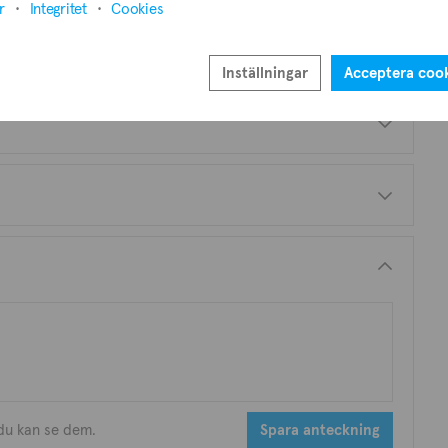
r
Integritet
Cookies
Inställningar
Acceptera coo
 du kan se dem.
Spara anteckning