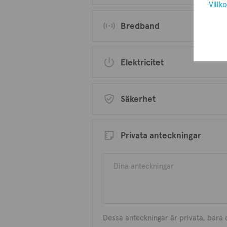
Villko
Bredband
Elektricitet
Säkerhet
Privata anteckningar
Dessa anteckningar är privata, bara