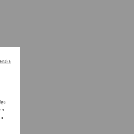
enska
iga
en
ra