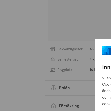
This project boasts 3 houses, 1 detac
detached. All houes have an open pla
guest wc on the ground floor and the fi
boasting three comfortable sized be
which is en-suite. Storage areas are al
covered parking and ample garden sp
Bekvämligheter
450 m
This project also falls in the Governm
Semesterort
4 km
Zone with grants, making it a desirab
Inn
Flygplats
16 km
Extra: Covered Veranda, Covered park
Vi an
Provision for Photovoltaic system, The
Cook
Bolån
ändam
och g
cooki
Försäkring