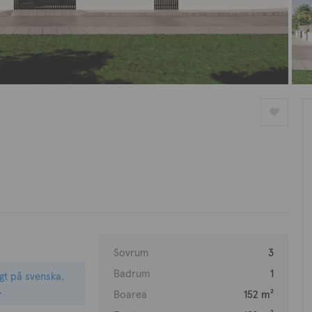
Sovrum
3
Badrum
1
igt på svenska.
.
Boarea
152 m²