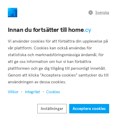
home
.cy
Svenska
Home
Land
Commercial
Innan du fortsätter till home
.cy
Vi använder cookies för att förbättra din upplevelse på
vår plattform. Cookies kan också användas för
statistiska och marknadsföringsmässiga ändamål, för
Kalo Chorio (Nicosia)
att ge oss information om hur vi kan förbättra
plattformen och ge dig tillgång till personligt innehåll.
Hem
Fastigheter till salu
Nicosia
Kalo Chorio
Genom att klicka "Acceptera cookies" samtycker du till
Fastigheter till salu i Kalo Chorio (Nicosia)
användningen av dessa cookies.
Visa karta
Villkor
Integritet
Cookies
Visa filter
Inställningar
Acceptera cookies
Kalo Chorio is a village situated in the southwestern part of