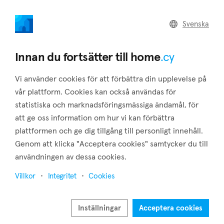
home
.cy
Svenska
Home
Land
Commercial
Innan du fortsätter till home
.cy
Vi använder cookies för att förbättra din upplevelse på
vår plattform. Cookies kan också användas för
statistiska och marknadsföringsmässiga ändamål, för
Geri (Nicosia)
att ge oss information om hur vi kan förbättra
plattformen och ge dig tillgång till personligt innehåll.
Hem
Fastigheter till salu
Nicosia
Geri
Genom att klicka "Acceptera cookies" samtycker du till
Fastigheter till salu i Geri (Nicosia)
användningen av dessa cookies.
Visa karta
Villkor
Integritet
Cookies
Visa filter
Inställningar
Acceptera cookies
Geri is a little rural municipality that belongs to the district