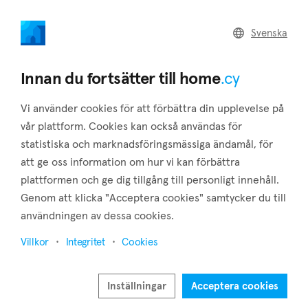
home
.cy
Svenska
Home
Land
Commercial
Innan du fortsätter till home
.cy
Vi använder cookies för att förbättra din upplevelse på
vår plattform. Cookies kan också användas för
statistiska och marknadsföringsmässiga ändamål, för
Aglantzia (Nicosia)
att ge oss information om hur vi kan förbättra
plattformen och ge dig tillgång till personligt innehåll.
Hem
Fastigheter till salu
Nicosia
Aglantzia
Genom att klicka "Acceptera cookies" samtycker du till
Fastigheter till salu i Aglantzia (Nicosia)
användningen av dessa cookies.
Visa karta
Villkor
Integritet
Cookies
Visa filter
Inställningar
Acceptera cookies
Aglantzia is a suburb located in the Nicosia District of