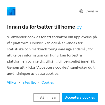
home
.cy
Svenska
Home
Land
Commercial
Innan du fortsätter till home
.cy
Vi använder cookies för att förbättra din upplevelse på
vår plattform. Cookies kan också användas för
statistiska och marknadsföringsmässiga ändamål, för
Armenochori (Limassol)
att ge oss information om hur vi kan förbättra
plattformen och ge dig tillgång till personligt innehåll.
Hem
Fastigheter till salu
Limassol
Armenochori
Genom att klicka "Acceptera cookies" samtycker du till
Fastigheter till salu i Armenochori (Limassol)
användningen av dessa cookies.
Visa karta
Villkor
Integritet
Cookies
Visa filter
Inställningar
Acceptera cookies
Armenochori is a village located in the district of Limassol,