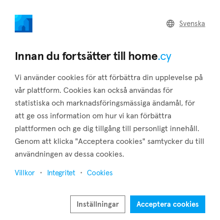
home
.cy
Svenska
Home
Land
Commercial
Innan du fortsätter till home
.cy
Vi använder cookies för att förbättra din upplevelse på
vår plattform. Cookies kan också användas för
statistiska och marknadsföringsmässiga ändamål, för
Xylotymbou (Larnaca)
att ge oss information om hur vi kan förbättra
plattformen och ge dig tillgång till personligt innehåll.
Hem
Fastigheter till salu
Larnaca
Xylotymbou
Genom att klicka "Acceptera cookies" samtycker du till
Fastigheter till salu i Xylotymbou (Larnaca)
användningen av dessa cookies.
Visa karta
Villkor
Integritet
Cookies
Visa filter
Inställningar
Acceptera cookies
The English bases of Dekelia are all around the village of