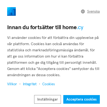
home
.cy
Svenska
Home
Land
Commercial
Innan du fortsätter till home
.cy
Vi använder cookies för att förbättra din upplevelse på
vår plattform. Cookies kan också användas för
statistiska och marknadsföringsmässiga ändamål, för
Akourdaleia (Paphos)
att ge oss information om hur vi kan förbättra
plattformen och ge dig tillgång till personligt innehåll.
Hem
Fastigheter att hyra
Paphos
Akourdaleia
Genom att klicka "Acceptera cookies" samtycker du till
Fastigheter att hyra i Akourdaleia (Paphos)
användningen av dessa cookies.
Visa karta
Villkor
Integritet
Cookies
Visa filter
Inställningar
Acceptera cookies
Kato Akoudarleia is a village in the district of Paphos, on the