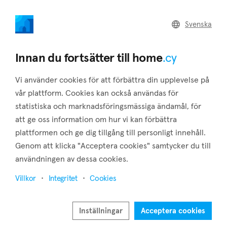
home
.cy
Svenska
Home
Land
Commercial
Innan du fortsätter till home
.cy
Vi använder cookies för att förbättra din upplevelse på
vår plattform. Cookies kan också användas för
statistiska och marknadsföringsmässiga ändamål, för
Psematismenos (Larnaca)
att ge oss information om hur vi kan förbättra
plattformen och ge dig tillgång till personligt innehåll.
Hem
Fastigheter att hyra
Larnaca
Psematismenos
Genom att klicka "Acceptera cookies" samtycker du till
Fastigheter att hyra i Psematismenos (Larnaca)
användningen av dessa cookies.
Visa karta
Villkor
Integritet
Cookies
Visa filter
Inställningar
Acceptera cookies
Psematismenos, one of Cyprus' most charming traditional