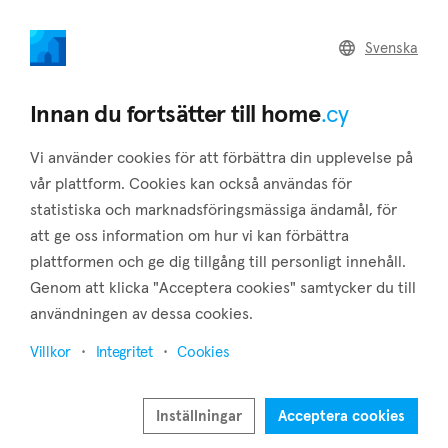
home
.cy
Svenska
Home
Land
Commercial
Innan du fortsätter till home
.cy
Vi använder cookies för att förbättra din upplevelse på
vår plattform. Cookies kan också användas för
statistiska och marknadsföringsmässiga ändamål, för
Ayia Thekla (Famagusta)
att ge oss information om hur vi kan förbättra
plattformen och ge dig tillgång till personligt innehåll.
Hem
Fastigheter att hyra
Famagusta
Ayia Thekla
Genom att klicka "Acceptera cookies" samtycker du till
Fastigheter att hyra i Ayia Thekla (Famagusta)
användningen av dessa cookies.
Visa karta
Villkor
Integritet
Cookies
Visa filter
Inställningar
Acceptera cookies
Ayia Thekla is an area a few kilometers south of Sotira on the