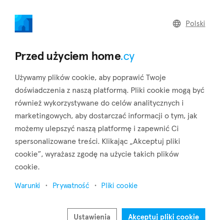
home
.cy
Polski
Home
Land
Commercial
Przed użyciem home
.cy
Używamy plików cookie, aby poprawić Twoje
doświadczenia z naszą platformą. Pliki cookie mogą być
również wykorzystywane do celów analitycznych i
Kato Pyrgos (Nicosia)
marketingowych, aby dostarczać informacji o tym, jak
możemy ulepszyć naszą platformę i zapewnić Ci
Strona główna
Nieruchomości na sprzedaż
Nicosia
Kato Pyrgos
spersonalizowane treści. Klikając „Akceptuj pliki
cookie”, wyrażasz zgodę na użycie takich plików
Nieruchomości na sprzedaż w Kato Pyrgos
cookie.
(Nicosia)
Warunki
Prywatność
Pliki cookie
Pokaż mapę
Pokaż filtry
Ustawienia
Akceptuj pliki cookie