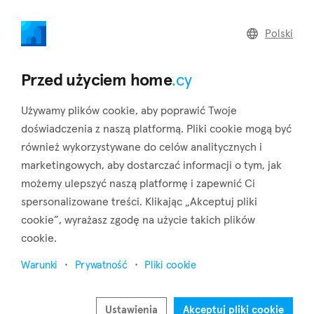
home
.cy
Polski
Home
Land
Commercial
Przed użyciem home
.cy
Używamy plików cookie, aby poprawić Twoje
doświadczenia z naszą platformą. Pliki cookie mogą być
również wykorzystywane do celów analitycznych i
Souni-Zanakia (Limassol)
marketingowych, aby dostarczać informacji o tym, jak
możemy ulepszyć naszą platformę i zapewnić Ci
Strona główna
Nieruchomości na sprzedaż
Limassol
Souni-Zanakia
spersonalizowane treści. Klikając „Akceptuj pliki
cookie”, wyrażasz zgodę na użycie takich plików
Nieruchomości na sprzedaż w Souni-Zanakia
cookie.
(Limassol)
Warunki
Prywatność
Pliki cookie
Pokaż mapę
Pokaż filtry
Ustawienia
Akceptuj pliki cookie