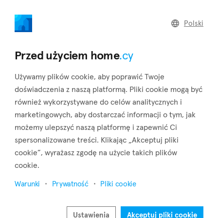
home
.cy
Polski
Home
Land
Commercial
Przed użyciem home
.cy
Używamy plików cookie, aby poprawić Twoje
doświadczenia z naszą platformą. Pliki cookie mogą być
również wykorzystywane do celów analitycznych i
Agios Tychon (Limassol)
marketingowych, aby dostarczać informacji o tym, jak
możemy ulepszyć naszą platformę i zapewnić Ci
Strona główna
Nieruchomości na sprzedaż
Limassol
Agios Tychon
spersonalizowane treści. Klikając „Akceptuj pliki
cookie”, wyrażasz zgodę na użycie takich plików
Nieruchomości na sprzedaż w Agios Tychon
cookie.
(Limassol)
Warunki
Prywatność
Pliki cookie
Pokaż mapę
Pokaż filtry
Ustawienia
Akceptuj pliki cookie