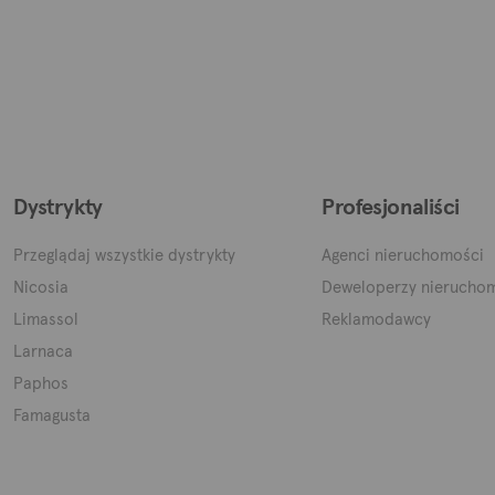
Dystrykty
Profesjonaliści
Przeglądaj wszystkie dystrykty
Agenci nieruchomości
Nicosia
Deweloperzy nierucho
Limassol
Reklamodawcy
Larnaca
Paphos
Famagusta