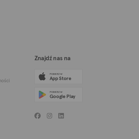
Znajdź nas na
POBIERZ W
App Store
mości
POBIERZ W
Google Play