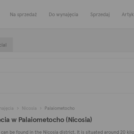
Na sprzedaż
Do wynajęcia
Sprzedaj
Artyk
ial
najęcia
Nicosia
Palaiometocho
ia w Palaiometocho (Nicosia)
t can be found in the Nicosia district. It is situated around 20 k