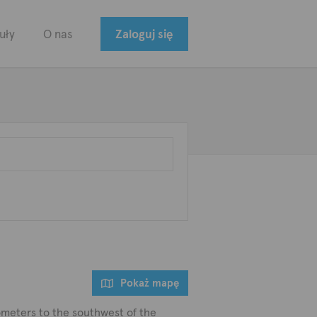
uły
O nas
Zaloguj się
Pokaż mapę
ilometers to the southwest of the