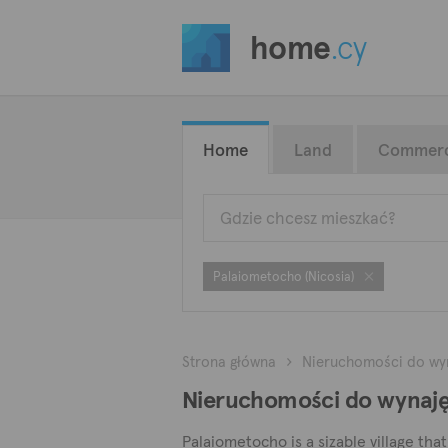
home
.cy
Home
Land
Commerc
Palaiometocho (Nicosia)
Strona główna
Nieruchomości do wy
Nieruchomości do wynajęc
Palaiometocho is a sizable village tha