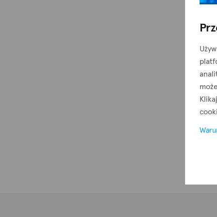
Palaiometocho.
Prz
Używ
plat
anali
może
Klika
cook
Waru