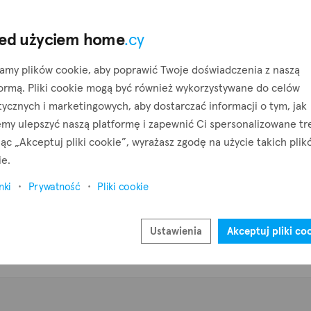
Utwórz zapytanie
C
ed użyciem home
.cy
amy plików cookie, aby poprawić Twoje doświadczenia z naszą
Utwórz alert
formą. Pliki cookie mogą być również wykorzystywane do celów
tycznych i marketingowych, aby dostarczać informacji o tym, jak
my ulepszyć naszą platformę i zapewnić Ci spersonalizowane tre
jąc „Akceptuj pliki cookie”, wyrażasz zgodę na użycie takich pli
ie.
nki
Prywatność
Pliki cookie
Ustawienia
Akceptuj pliki co