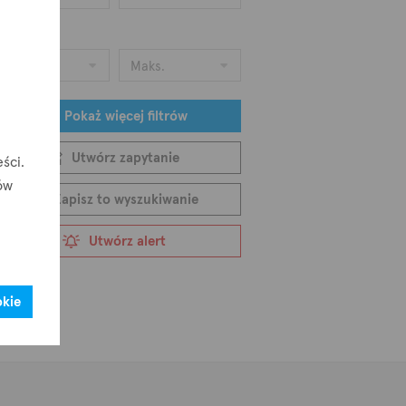
ena
Min.
Maks.
Pokaż więcej filtrów
Utwórz zapytanie
ści.
ków
Zapisz to wyszukiwanie
Utwórz alert
okie