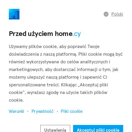
home
.cy
Polski
Home
Land
Commercial
Przed użyciem home
.cy
Używamy plików cookie, aby poprawić Twoje
doświadczenia z naszą platformą. Pliki cookie mogą być
również wykorzystywane do celów analitycznych i
Geri (Nicosia)
marketingowych, aby dostarczać informacji o tym, jak
możemy ulepszyć naszą platformę i zapewnić Ci
Strona główna
Nieruchomości do wynajęcia
Nicosia
Geri
spersonalizowane treści. Klikając „Akceptuj pliki
cookie”, wyrażasz zgodę na użycie takich plików
Nieruchomości do wynajęcia w Geri (Nicosia)
cookie.
Pokaż mapę
Warunki
Prywatność
Pliki cookie
Pokaż filtry
Ustawienia
Akceptuj pliki cookie
Geri is a little rural municipality that belongs to the district