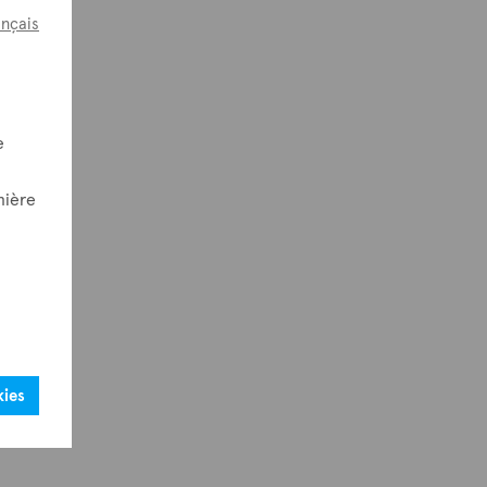
ançais
e
nière
kies