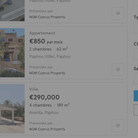
Paphos (Ville), Paphos
Présentée par
T
NGM Cyprus Property
Appartement
€850
par mois
C
2 chambres
62 m²
Paphos (Ville), Paphos
Présentée par
Sa
NGM Cyprus Property
Villa
€290,000
4 chambres
189 m²
Anarita, Paphos
Présentée par
NGM Cyprus Property