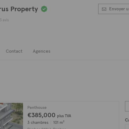
us Property
Envoyer u
3 avis
Contact
Agences
Penthouse
€385,000
plus TVA
C
3 chambres
101 m²