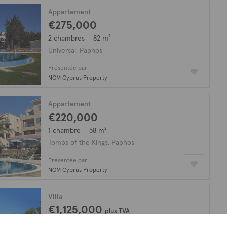
Appartement
€275,000
2 chambres
82 m²
Universal, Paphos
Présentée par
NGM Cyprus Property
Appartement
€220,000
1 chambre
58 m²
Tombs of the Kings, Paphos
Présentée par
NGM Cyprus Property
Villa
€1,125,000
plus TVA
4 chambres
206 m²