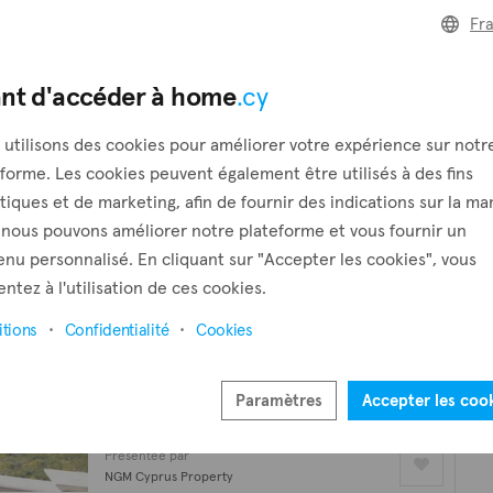
Yeroskipou, Paphos
Fr
Présentée par
NGM Cyprus Property
nt d'accéder à home
.cy
Villa
utilisons des cookies pour améliorer votre expérience sur notr
€960,000
forme. Les cookies peuvent également être utilisés à des fins
6 chambres
690 m²
tiques et de marketing, afin de fournir des indications sur la ma
Peyia, Paphos
 nous pouvons améliorer notre plateforme et vous fournir un
Présentée par
nu personnalisé. En cliquant sur "Accepter les cookies", vous
NGM Cyprus Property
ntez à l'utilisation de ces cookies.
tions
Confidentialité
Cookies
Villa
€1,250,000
5 chambres
4 salles de bain
247 m²
Paramètres
Accepter les coo
Tala, Paphos
Présentée par
NGM Cyprus Property