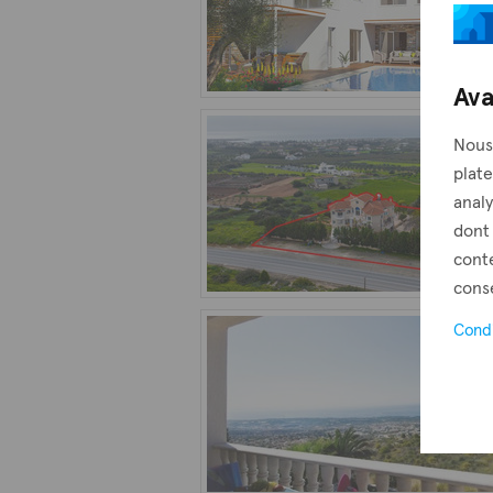
Ava
Nous 
plate
analy
dont
conte
conse
Condi