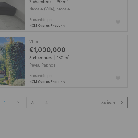
2 chambres
90 m²
Nicosie (Ville), Nicosie
Présentée par
NGM Cyprus Property
Villa
€1,000,000
3 chambres
180 m²
Peyia, Paphos
Présentée par
NGM Cyprus Property
1
2
3
4
Suivant