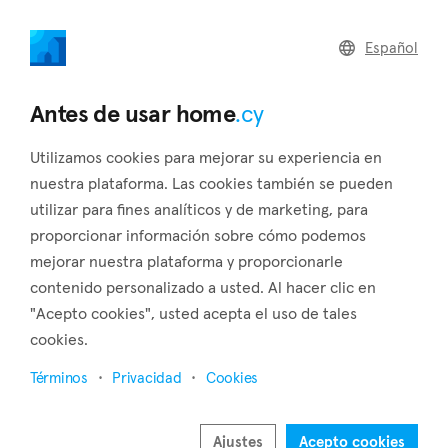
home
.cy
Español
Home
Land
Commercial
Antes de usar home
.cy
Utilizamos cookies para mejorar su experiencia en
nuestra plataforma. Las cookies también se pueden
utilizar para fines analíticos y de marketing, para
Anafotia (Larnaca)
proporcionar información sobre cómo podemos
mejorar nuestra plataforma y proporcionarle
Inicio
Inmuebles en venta
Larnaca
Anafotia
contenido personalizado a usted. Al hacer clic en
Inmuebles en venta en Anafotia (Larnaca)
"Acepto cookies", usted acepta el uso de tales
cookies.
Mostrar mapa
Términos
Privacidad
Cookies
Mostrar filtros
The beautiful Anafotia is built about twenty kilometers
Ajustes
Acepto cookies