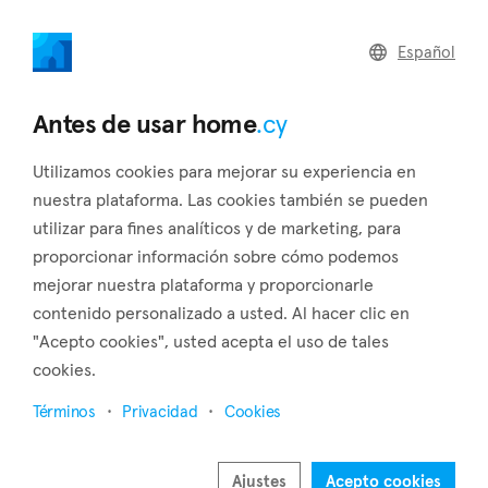
home
.cy
Español
Home
Land
Commercial
Antes de usar home
.cy
Utilizamos cookies para mejorar su experiencia en
nuestra plataforma. Las cookies también se pueden
utilizar para fines analíticos y de marketing, para
Arminou (Paphos)
proporcionar información sobre cómo podemos
mejorar nuestra plataforma y proporcionarle
Inicio
Inmuebles en venta
Paphos
Arminou
contenido personalizado a usted. Al hacer clic en
Inmuebles en venta en Arminou (Paphos)
"Acepto cookies", usted acepta el uso de tales
cookies.
Mostrar mapa
Términos
Privacidad
Cookies
Mostrar filtros
Arminou is a charming village situated in the Paphos district,
Ajustes
Acepto cookies