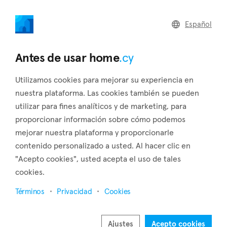
home
.cy
Español
Home
Land
Commercial
Antes de usar home
.cy
Utilizamos cookies para mejorar su experiencia en
nuestra plataforma. Las cookies también se pueden
utilizar para fines analíticos y de marketing, para
Livadia (Larnaca)
proporcionar información sobre cómo podemos
mejorar nuestra plataforma y proporcionarle
Inicio
Inmuebles en venta
Larnaca
Livadia
contenido personalizado a usted. Al hacer clic en
1085 propiedades encontradas
"Acepto cookies", usted acepta el uso de tales
cookies.
Mostrar mapa
Términos
Privacidad
Cookies
Mostrar filtros
Livadia is a Municipality/town of the district of Larnaca
Ajustes
Acepto cookies