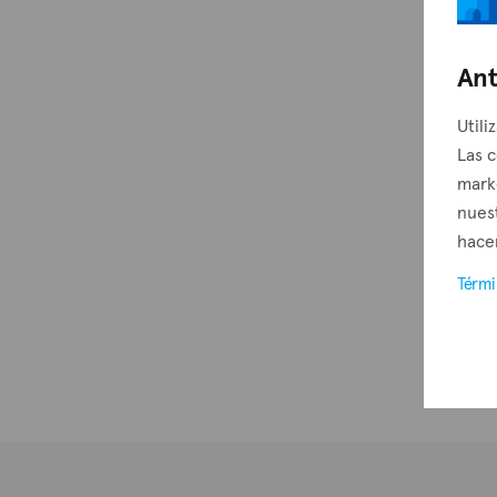
Ant
Utili
Las c
mark
nuest
hacer
Térm