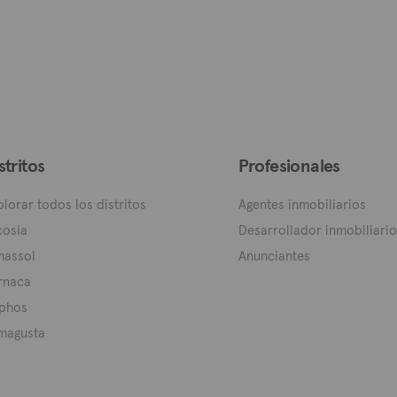
stritos
Profesionales
plorar todos los distritos
Agentes inmobiliarios
cosia
Desarrollador inmobiliario
massol
Anunciantes
rnaca
phos
magusta