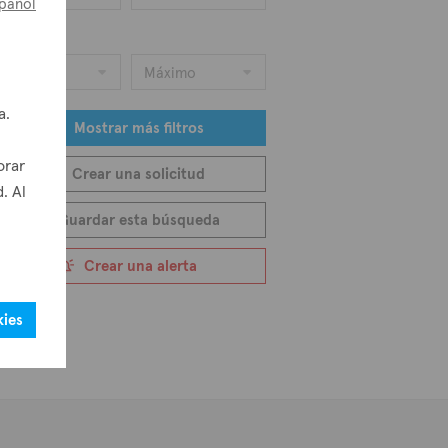
pañol
recio
Mínimo
Máximo
a.
Mostrar más filtros
orar
Crear una solicitud
. Al
Guardar esta búsqueda
Crear una alerta
kies