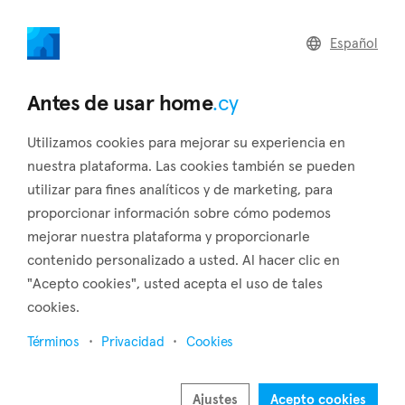
home
.cy
Español
Home
Land
Commercial
Antes de usar home
.cy
Utilizamos cookies para mejorar su experiencia en
nuestra plataforma. Las cookies también se pueden
utilizar para fines analíticos y de marketing, para
Sanida (Limassol)
proporcionar información sobre cómo podemos
mejorar nuestra plataforma y proporcionarle
Inicio
Inmuebles en alquiler
Limassol
Sanida
contenido personalizado a usted. Al hacer clic en
Inmuebles en renta en Sanida (Limassol)
"Acepto cookies", usted acepta el uso de tales
cookies.
Mostrar mapa
Términos
Privacidad
Cookies
Mostrar filtros
Sanida is a community situated in Limassol district, 30
Ajustes
Acepto cookies