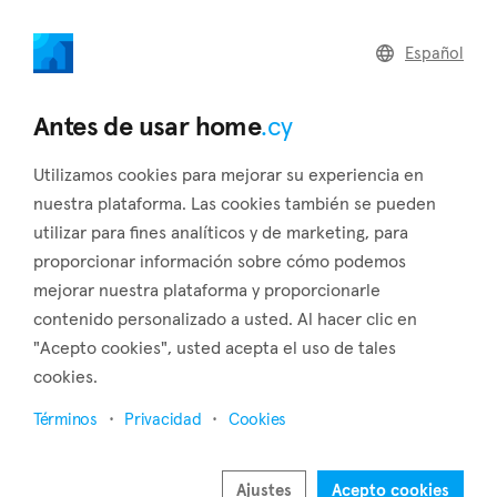
home
.cy
Español
Home
Land
Commercial
Antes de usar home
.cy
Utilizamos cookies para mejorar su experiencia en
nuestra plataforma. Las cookies también se pueden
utilizar para fines analíticos y de marketing, para
Amiantos (Limassol)
proporcionar información sobre cómo podemos
mejorar nuestra plataforma y proporcionarle
Inicio
Inmuebles en alquiler
Limassol
Amiantos
contenido personalizado a usted. Al hacer clic en
Inmuebles en renta en Amiantos (Limassol)
"Acepto cookies", usted acepta el uso de tales
cookies.
Mostrar mapa
Términos
Privacidad
Cookies
Mostrar filtros
In the district of Limassol is the village of Amiantos. There
Ajustes
Acepto cookies