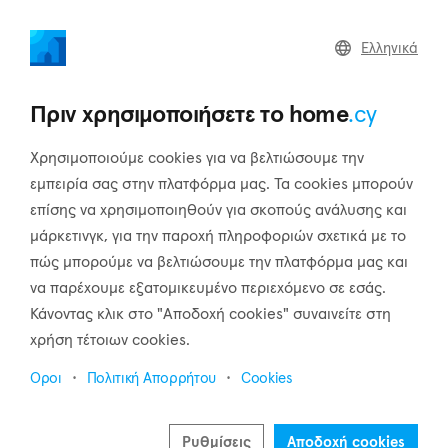
home
.cy
Ελληνικά
Αρχική
Δημοφιλής τοποθεσίες
Πρωταράς
Πριν χρησιμοποιήσετε το home
.cy
Χρησιμοποιούμε cookies για να βελτιώσουμε την
εμπειρία σας στην πλατφόρμα μας. Τα cookies μπορούν
επίσης να χρησιμοποιηθούν για σκοπούς ανάλυσης και
μάρκετινγκ, για την παροχή πληροφοριών σχετικά με το
Πρωταράς
πώς μπορούμε να βελτιώσουμε την πλατφόρμα μας και
να παρέχουμε εξατομικευμένο περιεχόμενο σε εσάς.
Αμμόχωστος
Κάνοντας κλικ στο "Αποδοχή cookies" συναινείτε στη
χρήση τέτοιων cookies.
Πρόσφατα ακίνητα προς πώληση στην Πρωταράς
Οροι
Πολιτική Απορρήτου
Cookies
Προβολή όλων
Ρυθμίσεις
Αποδοχή cookies