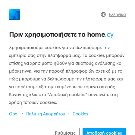
home
.cy
Ελληνικά
Home
Land
Commercial
Πριν χρησιμοποιήσετε το home
.cy
Χρησιμοποιούμε cookies για να βελτιώσουμε την
εμπειρία σας στην πλατφόρμα μας. Τα cookies μπορούν
επίσης να χρησιμοποιηθούν για σκοπούς ανάλυσης και
Αρχική
Ακίνητα προς πώληση
Διαμερίσματα
μάρκετινγκ, για την παροχή πληροφοριών σχετικά με το
Διαμερίσματα προς πώληση στην Κύπρο
πώς μπορούμε να βελτιώσουμε την πλατφόρμα μας και
να παρέχουμε εξατομικευμένο περιεχόμενο σε εσάς.
Εμφάνιση χάρτη
Κάνοντας κλικ στο "Αποδοχή cookies" συναινείτε στη
χρήση τέτοιων cookies.
Εμφάνιση φίλτρων
Οροι
Πολιτική Απορρήτου
Cookies
Ταξινόμηση
Νέες καταχωρήσεις
Ρυθμίσεις
Αποδοχή cookies